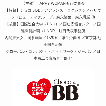
【主催】HAPPY WOMAN実行委員会
【協賛】チョコラBB／アデランス／ロクシタン／ハリウ
ッドビューティグループ／森永製菓／森永乳業 他
【後援】国際連合大学（UNU）／国連広報センター／国
連開発計画（UNDP）駐日代表事務所
内閣府男女共同参画局／外務省／厚生労働省 ／東京都 他
全国自治体
グローバル・コンパクト・ネットワーク・ジャパン／日
本商工会議所青年部 他