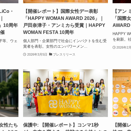
iCo・
【開催レポート】国際女性デー表彰
【アン 
｜
「HAPPY WOMAN AWARD 2026」｜
「国際女
6」10周年
戸田奈津子・アンミカら受賞｜HAPPY
AWAR
開催
WOMAN FESTA 10周年
HAPPY 
を刷新。社
平等、ウェ
個人部門・企業部門で社会にインパクトを生む受
賞者を表彰。女性のエンパワーメン...
2026年2
2026年3月5日
プレスリリース
の女性たち
保護中: 【開催レポート】コンマ1秒
【開催レ