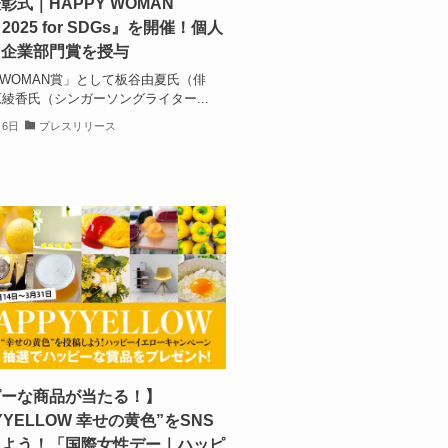
彰式｜HAPPY WOMAN
 2025 for SDGs』を開催！個⼈
と企業部⾨賞を授与
Y WOMAN賞」として板谷由夏氏（俳
綾香氏（シンガーソングライター...
月6日
プレスリリース
ピーな商品が当たる！】
YYELLOW 幸せの黄色”をSNS
しよう！「国際女性デー｜ハッピ