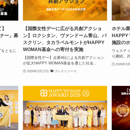
て】
【国際女性デーに広がる共創アクショ
ホテル
トナー」募
ン】ロクシタン、ヴァンドーム青山、バ
HAPPY
スクリン、タカラベルモントがHAPPY
施設の
WOMAN基金への寄付を実施
”をともに
ウェスティ
り継続。20
【国際女性デー】企業4社による共創アクション
が拡大HAPPY WOMAN基金を通じた社会...
2026年3
2026年3月17日
プレスリリース