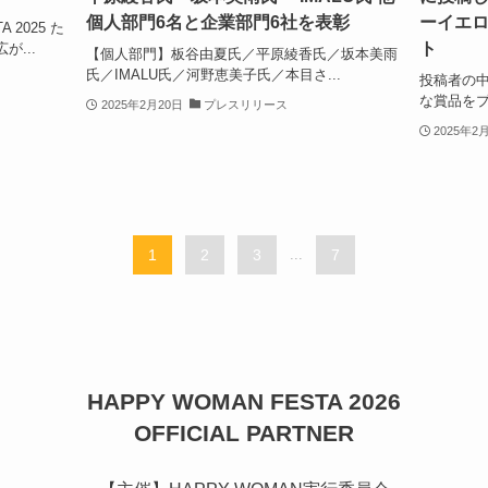
個人部門6名と企業部門6社を表彰
ーイエロ
 2025 た
ト
...
【個人部門】板谷由夏氏／平原綾香氏／坂本美雨
氏／IMALU氏／河野恵美子氏／本目さ...
投稿者の中
な賞品をプ
2025年2月20日
プレスリリース
2025年2
1
2
3
...
7
HAPPY WOMAN FESTA 2026
OFFICIAL PARTNER