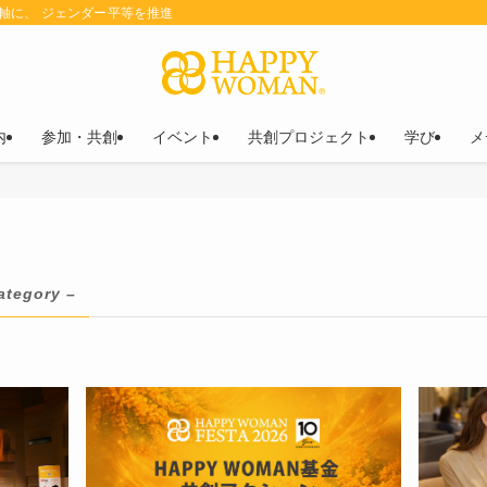
を軸に、 ジェンダー平等を推進
内
参加・共創
イベント
共創プロジェクト
学び
メ
ategory –