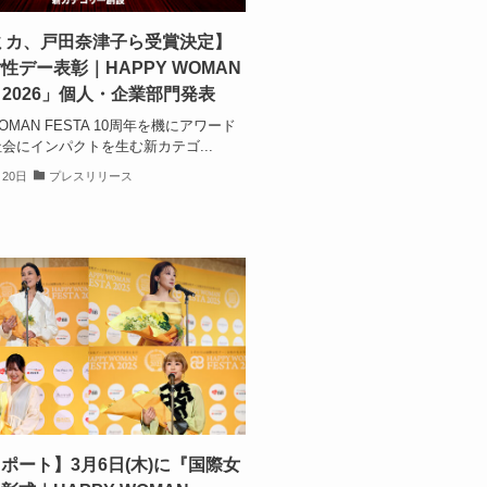
ミカ、戸田奈津子ら受賞決定】
性デー表彰｜HAPPY WOMAN
D 2026」個人・企業部門発表
WOMAN FESTA 10周年を機にアワード
会にインパクトを生む新カテゴ...
月20日
プレスリリース
ポート】3⽉6⽇(木)に『国際⼥