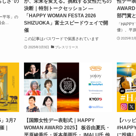
らしさ”の
が、未来を変える。挑戦する女性たちの
性デー表
決断｜特別トークセッション —
AWARD
「HAPPY WOMAN FESTA 2026
部⾨賞
ー平等」の
SHIZUOKA」富士スピードウェイで開
...
「HAPP
催
優）、平原
この記事はパスワードで保護されています
2025年3
2025年3月9日
プレスリリース
5」3月7
【国際女性デー表彰式｜HAPPY
【ハッ
催｜
WOMAN AWARD 2025】 板谷由夏氏・
#HAPP
平原綾香氏・坂本美雨氏・ IMALU氏 他
に投稿