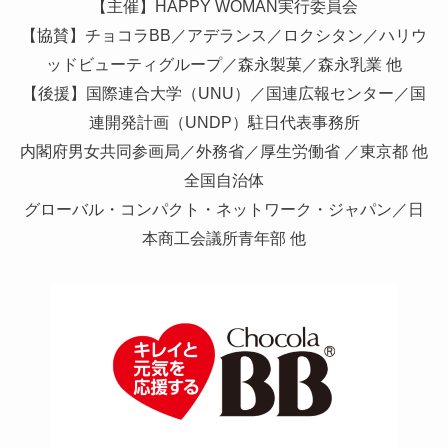
【主催】HAPPY WOMAN実行委員会
【協賛】チョコラBB／アデランス／ロクシタン／ハリウ
ッドビューティグループ／森永製菓／森永乳業 他
【後援】国際連合大学（UNU）／国連広報センター／国
連開発計画（UNDP）駐日代表事務所
内閣府男女共同参画局／外務省／厚生労働省 ／東京都 他
全国自治体
グローバル・コンパクト・ネットワーク・ジャパン／日
本商工会議所青年部 他