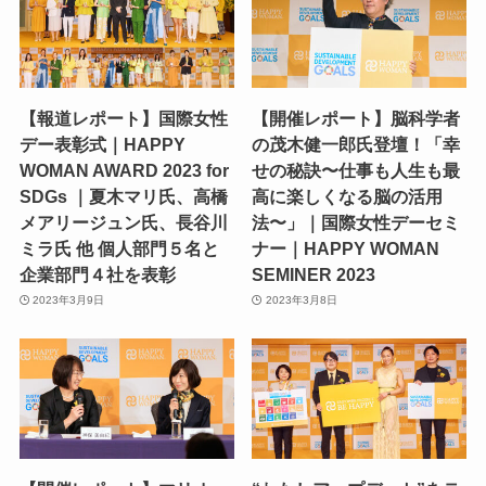
【報道レポート】国際女性
【開催レポート】脳科学者
デー表彰式｜HAPPY
の茂木健一郎氏登壇！「幸
WOMAN AWARD 2023 for
せの秘訣〜仕事も人生も最
SDGs ｜夏木マリ氏、高橋
高に楽しくなる脳の活用
メアリージュン氏、長谷川
法〜」｜国際女性デーセミ
ミラ氏 他 個人部門５名と
ナー｜HAPPY WOMAN
企業部門４社を表彰
SEMINER 2023
2023年3月9日
2023年3月8日