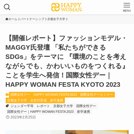
MENU
ホーム
パートナーシップ
京都女子大学
【開催レポート】ファッションモデル・
MAGGY氏登壇 「私たちができる
SDGs」をテーマに 『環境のことを考え
ながらでも、かわいいものをつくれる』
ことを学生へ発信！国際女性デー｜
HAPPY WOMAN FESTA KYOTO 2023
国際女性デー
HAPPY WOMAN FESTA 2023
国際女性デーセミナー
京都女子大学
次世代育成
産学連携
ジェンダー平等
レポート
京都女子大学
国際女性デー
国際女性デー｜HAPPY WOMAN FESTA 2023
産学連携
2023年2月25日