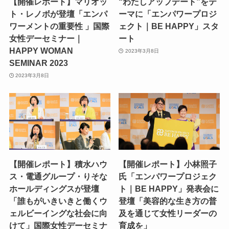
【開催レポート】マリオッ
“わたしアップデート”をテ
ト・レノボが登壇「エンパ
ーマに「エンパワープロジ
ワーメントの重要性 」国際
ェクト｜BE HAPPY」スタ
女性デーセミナー｜
ート
HAPPY WOMAN
2023年3月8日
SEMINAR 2023
2023年3月8日
【開催レポート】積水ハウ
【開催レポート】小林照子
ス・電通グループ・りそな
氏「エンパワープロジェク
ホールディングスが登壇
ト｜BE HAPPY」発表会に
「誰もがいきいきと働くウ
登壇「美容的な生き方の普
ェルビーイングな社会に向
及を通じて女性リーダーの
けて」国際女性デーセミナ
育成を」