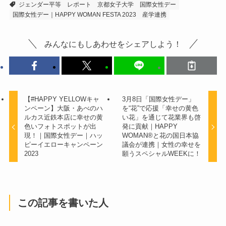
ジェンダー平等
レポート
京都女子大学
国際女性デー
国際女性デー｜HAPPY WOMAN FESTA 2023
産学連携
みんなにもしあわせをシェアしよう！
【#HAPPY YELLOWキャ
3月8日「国際女性デー」
ンペーン】大阪・あべのハ
を“花”で応援「幸せの黄色
ルカス近鉄本店に幸せの黄
い花」を通じて花業界も啓
色いフォトスポットが出
発に貢献｜HAPPY
現！｜国際女性デー｜ハッ
WOMAN®と花の国日本協
ピーイエローキャンペーン
議会が連携｜女性の幸せを
2023
願うスペシャルWEEKに！
この記事を書いた人