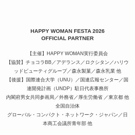
HAPPY WOMAN FESTA 2026
OFFICIAL PARTNER
【主催】HAPPY WOMAN実行委員会
【協賛】チョコラBB／アデランス／ロクシタン／ハリウ
ッドビューティグループ／森永製菓／森永乳業 他
【後援】国際連合大学（UNU）／国連広報センター／国
連開発計画（UNDP）駐日代表事務所
内閣府男女共同参画局／外務省／厚生労働省 ／東京都 他
全国自治体
グローバル・コンパクト・ネットワーク・ジャパン／日
本商工会議所青年部 他