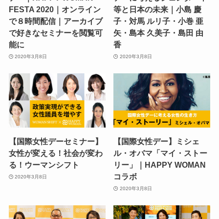
FESTA 2020｜オンライン
等と日本の未来｜小島 慶
で８時間配信｜アーカイブ
子・対馬 ルリ子・小巻 亜
で好きなセミナーを閲覧可
矢・島本 久美子・島田 由
能に
香
2020年3月8日
2020年3月8日
【国際女性デーセミナー】
【国際女性デー】ミシェ
女性が変える！社会が変わ
ル・オバマ「マイ・ストー
る！ウーマンシフト
リー」｜HAPPY WOMAN
コラボ
2020年3月8日
2020年3月8日