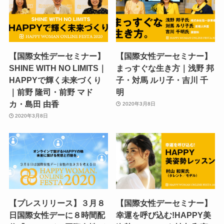
【国際女性デーセミナー】
【国際女性デーセミナー】
SHINE WITH NO LIMITS｜
まっすぐな生き方｜浅野 邦
HAPPYで輝く未来づくり
子・対馬 ルリ子・吉川 千
｜前野 隆司・前野 マド
明
カ・島田 由香
2020年3月8日
2020年3月8日
【プレスリリース】３月８
【国際女性デーセミナー】
日国際女性デーに８時間配
幸運を呼び込む!HAPPY美