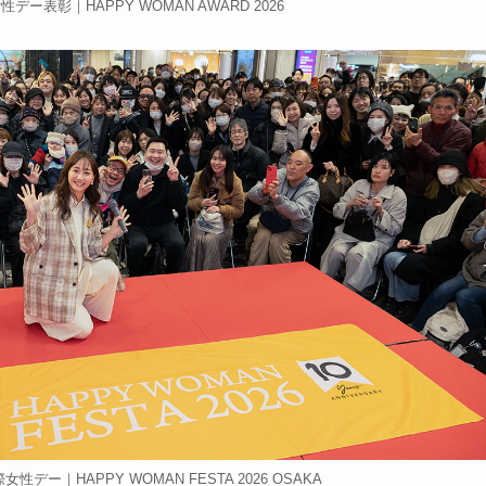
性デー表彰｜HAPPY WOMAN AWARD 2026
性デー｜HAPPY WOMAN FESTA 2026 OSAKA