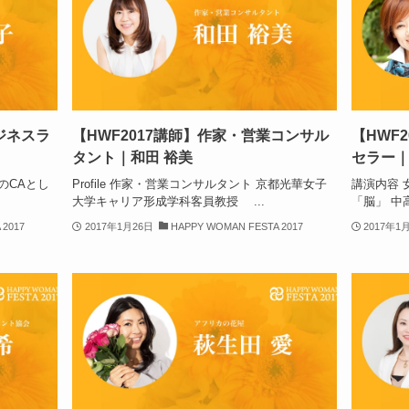
ジネスラ
【HWF2017講師】作家・営業コンサル
【HWF
タント｜和田 裕美
セラー｜
空のCAとし
Profile 作家・営業コンサルタント 京都光華女子
講演内容 
大学キャリア形成学科客員教授 ...
「脳」 中
 2017
2017年1月26日
HAPPY WOMAN FESTA 2017
2017年1