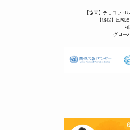
【協賛】チョコラBB
【後援】国際連
内
グロー