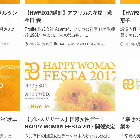
サルタン
【HWF2017講師】アフリカの花屋｜萩
【HWF
生田 愛
恵子
お母さんた
Profile 株式会社 Asante/アフリカの花屋 代表取締
講演内容 
役 1981年生まれ、東京都出身。 ...
賢く美しい
 2017
2017年1月15日
HAPPY WOMAN FESTA 2017
2017年1
パイオニ
【プレスリリース】国際女性デー｜
「幸せ
HAPPY WOMAN FESTA 2017 開催決定
業を
「顔」と
３月８日の国際女性デーを日本の新たな文化に
「幸せの