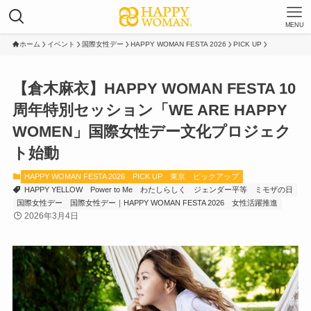
MENU
ホーム
イベント
国際女性デー
HAPPY WOMAN FESTA 2026
PICK UP
【倉木麻衣】HAPPY WOMAN FESTA 10
周年特別セッション「WE ARE HAPPY
WOMEN」国際女性デー文化プロジェク
ト始動
HAPPY WOMAN FESTA 2026
PICK UP
東京
ピックアップ
HAPPY YELLOW
Power to Me
わたしらしく
ジェンダー平等
ミモザの日
国際女性デー
国際女性デー｜HAPPY WOMAN FESTA 2026
女性活躍推進
2026年3月4日