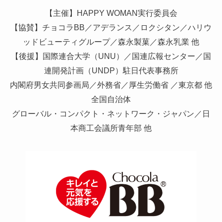
【主催】HAPPY WOMAN実行委員会
【協賛】チョコラBB／アデランス／ロクシタン／ハリウ
ッドビューティグループ／森永製菓／森永乳業 他
【後援】国際連合大学（UNU）／国連広報センター／国
連開発計画（UNDP）駐日代表事務所
内閣府男女共同参画局／外務省／厚生労働省 ／東京都 他
全国自治体
グローバル・コンパクト・ネットワーク・ジャパン／日
本商工会議所青年部 他