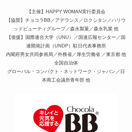
【主催】HAPPY WOMAN実行委員会
【協賛】チョコラBB／アデランス／ロクシタン／ハリウ
ッドビューティグループ／森永製菓／森永乳業 他
【後援】国際連合大学（UNU）／国連広報センター／国
連開発計画（UNDP）駐日代表事務所
内閣府男女共同参画局／外務省／厚生労働省 ／東京都 他
全国自治体
グローバル・コンパクト・ネットワーク・ジャパン／日
本商工会議所青年部 他