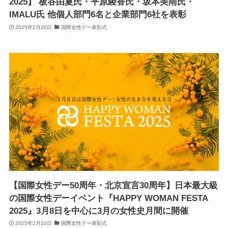
2025】 板谷由夏氏・平原綾香氏・坂本美雨氏・
IMALU氏 他 個人部門6名と企業部門6社を表彰
2025年2月20日
国際女性デー表彰式
【国際女性デー50周年・北京宣言30周年】日本最大級
の国際女性デーイベント『HAPPY WOMAN FESTA
2025』3月8日を中心に3月の女性史月間に開催
2025年2月10日
国際女性デー表彰式