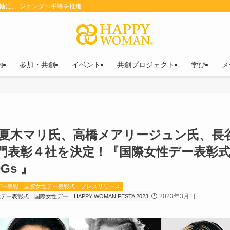
を軸に、 ジェンダー平等を推進
内
参加・共創
イベント
共創プロジェクト
学び
メ
夏木マリ氏、高橋メアリージュン氏、長谷
表彰４社を決定！『国際女性デー表彰式｜H
DGs 』
デー表彰
国際女性デー表彰式
プレスリリース
2023年3月1日
性デー表彰式
国際女性デー｜HAPPY WOMAN FESTA 2023