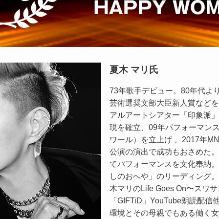
夏木 マリ氏
73年歌手デビュー。80年代
芸術選奨文部大臣新人賞などを
アルアートシアター「印象派」
現を確立、09年パフォーマン
ワール）を立上げ 、2017年M
公演の演出で成功もおさめた。
てパフォーマンスを文化奉納。現
しのおへや」のリーディング。
木マリのLife Goes On〜ス
「GIFTiD」YouTube朗読
環境とその母親でもある働く女