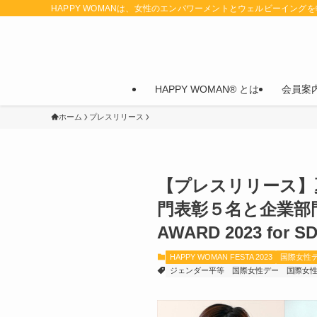
HAPPY WOMANは、女性のエンパワーメントとウェルビーイング
HAPPY WOMAN® とは
会員案
ホーム
プレスリリース
【プレスリリース】
門表彰５名と企業部門
AWARD 2023 for S
HAPPY WOMAN FESTA 2023
国際女性
ジェンダー平等
国際女性デー
国際女