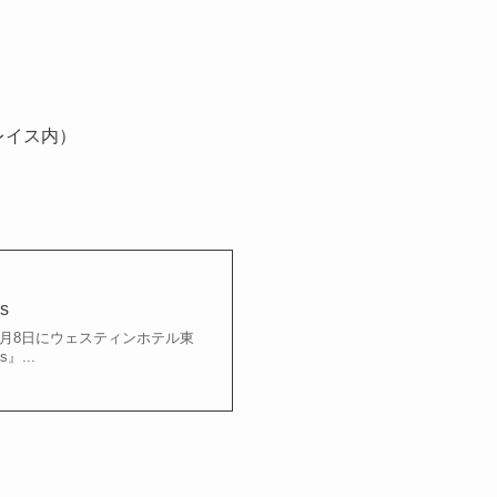
レイス内）
s
023年3月8日にウェスティンホテル東
』...