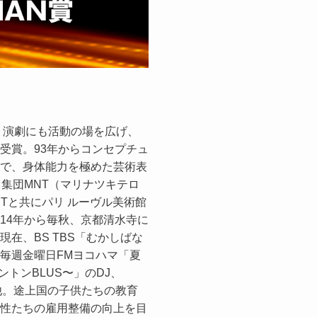
より演劇にも活動の場を広げ、
受賞。93年からコンセプチュ
で、身体能力を極めた芸術表
ス集団MNT（マリナツキテロ
NTと共にパリ ルーヴル美術館
14年から毎秋、京都清水寺に
在、BS TBS「むかしばな
毎週金曜日FMヨコハマ「夏
ワサントンBLUS〜」のDJ、
配信他。途上国の子供たちの教育
性たちの雇用整備の向上を目