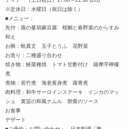
ディナー（土日祝日）17:00～21:30 (LO)
※定休日：水曜日（祝日は除く）
■メニュー：
先付：蕗の薹胡麻豆腐 桜鯛と春野菜のからすみ
和え
お椀：蛤真丈 玉子とうふ 花野菜
お造り：二種盛り合わせ
焼き物：鰆菜種焼 トマト甘酢付け 薩摩芋檸檬
煮
煮物：若竹煮 海老黄身煮 蕗青煮
肉料理：和牛サーロインステーキ インカのマッ
シュ 黄韮の和風ナムル 卵黄のソース
お食事
デザート