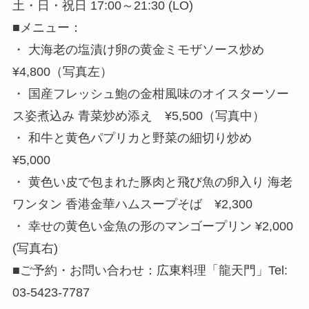
土・日・祝日 17:00～21:30 (LO)
■メニュー：
・ 大海老の塩漬け卵の黄金ミモザソース炒め
¥4,800（写真左）
・ 国産フレッシュ鮑の金柑風味のオイスターソー
ス姿煮込み 青菜炒め添え ¥5,500（写真中）
・ 和牛と黄色パプリカと野菜の細切り炒め
¥5,000
・ 黄色い皮で包まれた豚肉と飛び魚の卵入り 海老
ワンタン 香港金華ハムスープそば ¥2,300
・ 幸せの黄色い金魚の形のマンゴープリン ¥2,000
(写真右)
■ご予約・お問い合わせ：広東料理「龍天門」Tel:
03-5423-7787