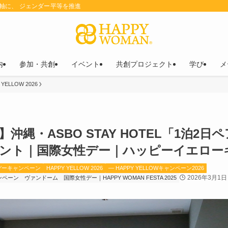
を軸に、 ジェンダー平等を推進
内
参加・共創
イベント
共創プロジェクト
学び
メ
 YELLOW 2026
W】沖縄・ASBO STAY HOTEL「1泊2
ゼント｜国際女性デー｜ハッピーイエローキ
デーキャンペーン
HAPPY YELLOW 2026
— HAPPY YELLOWキャンペーン2026
2026年3月1日
ャンペーン
ヴァンドーム
国際女性デー｜HAPPY WOMAN FESTA 2025