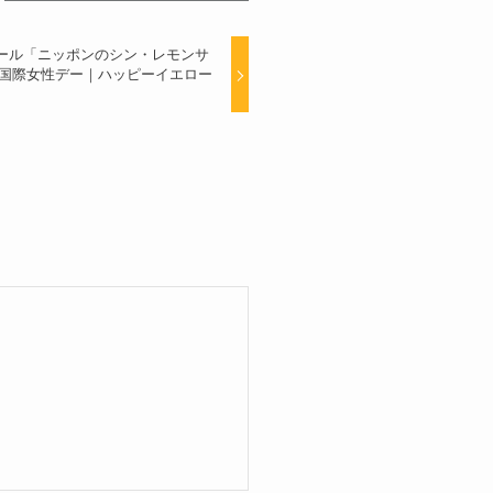
ロビール「ニッポンのシン・レモンサ
ント｜国際女性デー｜ハッピーイエロー