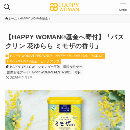
MENU
ホーム
HAPPY WOMAN基金
【HAPPY WOMAN®基金へ寄付】「バス
クリン 花ゆらら ミモザの香り」
HAPPY WOMAN FESTA 2026
HAPPY YELLOW 2026
PICK UP
HAPPY WOMAN基金
ピックアップ
HAPPY YELLOW
ジェンダー平等
国際女性デー
国際女性デー｜HAPPY WOMAN FESTA 2025
寄付
2026年2月1日