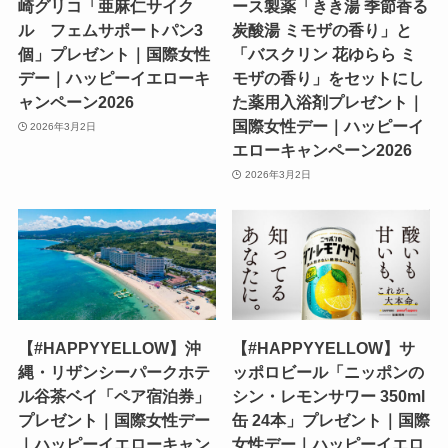
崎グリコ「亜麻仁サイク
ース製薬「きき湯 季節香る
ル フェムサポートパン3
炭酸湯 ミモザの香り」と
個」プレゼント｜国際女性
「バスクリン 花ゆらら ミ
デー｜ハッピーイエローキ
モザの香り」をセットにし
ャンペーン2026
た薬用入浴剤プレゼント｜
国際女性デー｜ハッピーイ
2026年3月2日
エローキャンペーン2026
2026年3月2日
【#HAPPYYELLOW】沖
【#HAPPYYELLOW】サ
縄・リザンシーパークホテ
ッポロビール「ニッポンの
ル谷茶ベイ「ペア宿泊券」
シン・レモンサワー 350ml
プレゼント｜国際女性デー
缶 24本」プレゼント｜国際
｜ハッピーイエローキャン
女性デー｜ハッピーイエロ