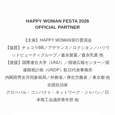
HAPPY WOMAN FESTA 2026
OFFICIAL PARTNER
【主催】HAPPY WOMAN実行委員会
【協賛】チョコラBB／アデランス／ロクシタン／ハリウ
ッドビューティグループ／森永製菓／森永乳業 他
【後援】国際連合大学（UNU）／国連広報センター／国
連開発計画（UNDP）駐日代表事務所
内閣府男女共同参画局／外務省／厚生労働省 ／東京都 他
全国自治体
グローバル・コンパクト・ネットワーク・ジャパン／日
本商工会議所青年部 他