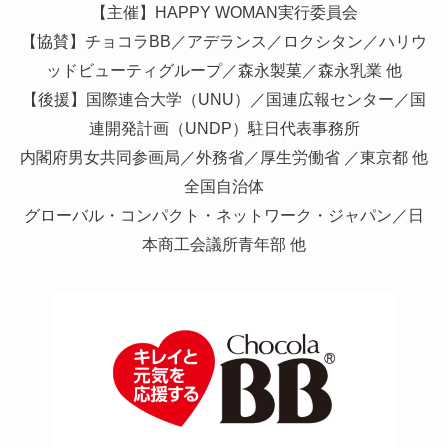
【主催】HAPPY WOMAN実行委員会
【協賛】チョコラBB／アデランス／ロクシタン／ハリウ
ッドビューティグループ／森永製菓／森永乳業 他
【後援】国際連合大学（UNU）／国連広報センター／国
連開発計画（UNDP）駐日代表事務所
内閣府男女共同参画局／外務省／厚生労働省 ／東京都 他
全国自治体
グローバル・コンパクト・ネットワーク・ジャパン／日
本商工会議所青年部 他