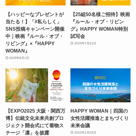
【ハッピーなプレゼントが
【25組50名様ご招待】映画
当たる！】「#私らしく」
『ルール・オブ・リビン
SNS投稿キャンペーン開催
グ』HAPPY WOMAN特別
中｜映画『ルール・オブ・
試写会
リビング』×『HAPPY
2025年7月31日
WOMAN』
2025年8月1日
【EXPO2025 大阪・関西万
HAPPY WOMAN｜四国の
博】伝統文化未来共創プロ
女性活躍推進とまちづくり
ジェクト開会式にて着物ス
未来会議
テージ「凛」を披露
2022年1月25日