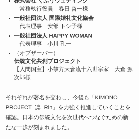
株式会社 くふうウェディング
常務執行役員 春日 啓一様
一般社団法人 国際婚礼文化協会
代表理事 安部 トシ子様
一般社団法人 HAPPY WOMAN
代表理事 小川 孔一
（オブザーバー）
伝統文化共創プロジェクト
【人間国宝】小鼓方大倉流十六世宗家 大倉 源
次郎様
それぞれが署名を交わし、今後も「KIMONO
PROJECT -凛- Rin」を力強く推進していくことを
確認。日本の伝統文化を次世代へつなぐための新
たな一歩が刻まれました。