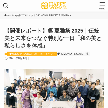
MENU
ホーム
共創プロジェクト
KIMONO PROJECT -凛- Rin
【開催レポート】凛 夏雅祭 2025｜伝統
美と未来をつなぐ特別な一日「和の美と
私らしさを体感」
KIMONO PROJECT -凛- Rin
イベント
KIMONO PROJECT 凛
2025年8月16日