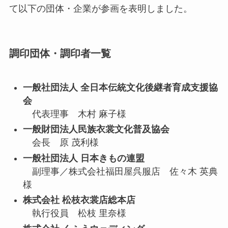
て以下の団体・企業が参画を表明しました。
調印団体・調印者一覧
一般社団法人 全日本伝統文化後継者育成支援協
会
代表理事 木村 麻子様
一般財団法人民族衣裳文化普及協会
会長 原 茂利様
一般社団法人 日本きもの連盟
副理事／株式会社福田屋呉服店 佐々木 英典
様
株式会社 松枝衣裳店総本店
執行役員 松枝 里奈様