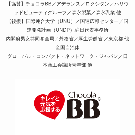
【協賛】チョコラBB／アデランス／ロクシタン／ハリウ
ッドビューティグループ／森永製菓／森永乳業 他
【後援】国際連合大学（UNU）／国連広報センター／国
連開発計画（UNDP）駐日代表事務所
内閣府男女共同参画局／外務省／厚生労働省 ／東京都 他
全国自治体
グローバル・コンパクト・ネットワーク・ジャパン／日
本商工会議所青年部 他