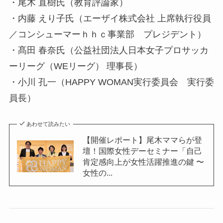
・尾木 直樹氏（教育評論家）
・内藤 えり子氏（エーザイ株式会社 上席執行役員
／コンシューマーｈｈｃ事業部 プレジデント）
・髙田 春奈氏（公益社団法人日本女子プロサッカ
ーリーグ（WEリーグ） 理事長）
・小川 孔一（HAPPY WOMAN実行委員会 実行委
員長）
あわせて読みたい
【開催レポート】尾木ママらが登
壇！国際女性デーセミナー「自己
肯定感向上が女性活躍推進の鍵 〜
女性の...