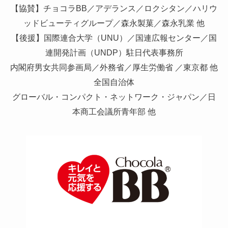
【協賛】チョコラBB／アデランス／ロクシタン／ハリウ
ッドビューティグループ／森永製菓／森永乳業 他
【後援】国際連合大学（UNU）／国連広報センター／国
連開発計画（UNDP）駐日代表事務所
内閣府男女共同参画局／外務省／厚生労働省 ／東京都 他
全国自治体
グローバル・コンパクト・ネットワーク・ジャパン／日
本商工会議所青年部 他